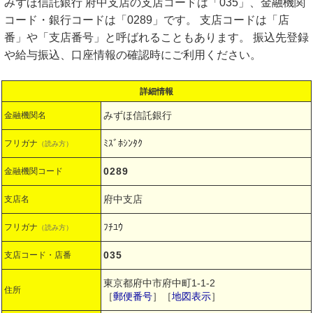
みずほ信託銀行 府中支店の支店コードは「035」、金融機関
コード・銀行コードは「0289」です。 支店コードは「店
番」や「支店番号」と呼ばれることもあります。 振込先登録
や給与振込、口座情報の確認時にご利用ください。
詳細情報
みずほ信託銀行
金融機関名
ﾐｽﾞﾎｼﾝﾀｸ
フリガナ
（読み方）
0289
金融機関コード
府中支店
支店名
ﾌﾁﾕｳ
フリガナ
（読み方）
035
支店コード・店番
東京都府中市府中町1-1-2
住所
［
郵便番号
］［
地図表示
］