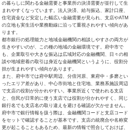
の暮らしに関わる金融需要と事業所の決済需要が並行して生
まれやすくなっています。法人決済、給与振込、家計口座、
住宅資金など安定した幅広い金融需要が見られ、支店やATM
の立地も実生活や業務動線に沿って重視されやすい傾向があ
ります。
都市銀行の処理能力と地域金融機関の相談しやすさの両方が
生きやすいのが、この種の地域の金融環境です。府中市で
も、企業取引や大きな振込は広域対応の金融機関、日々の相
談や地域密着の取引は身近な金融機関というように、役割分
担が生まれやすい傾向があります。
また、府中市では府中駅周辺、分倍河原、東府中・多磨とい
ったエリア差があり、中心市街地と住宅地、業務系施設周辺
で支店の役割が分かれやすい。事業所近くで使われる支店
と、住民が日常的に使う支店では役割が分かれやすく、同じ
銀行名でも支店名の取り違えを避ける確認が欠かせません。
府中市で銀行情報を扱う際は、金融機関コードと支店コード
をセットで確認することが基本です。支店の統廃合や名称変
更が起こることもあるため、最新の情報で照合しておけば、