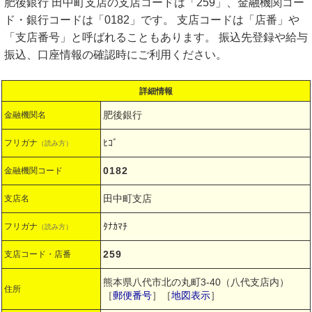
肥後銀行 田中町支店の支店コードは「259」、金融機関コー
ド・銀行コードは「0182」です。 支店コードは「店番」や
「支店番号」と呼ばれることもあります。 振込先登録や給与
振込、口座情報の確認時にご利用ください。
詳細情報
肥後銀行
金融機関名
ﾋｺﾞ
フリガナ
（読み方）
0182
金融機関コード
田中町支店
支店名
ﾀﾅｶﾏﾁ
フリガナ
（読み方）
259
支店コード・店番
熊本県八代市北の丸町3-40（八代支店内）
住所
［
郵便番号
］［
地図表示
］