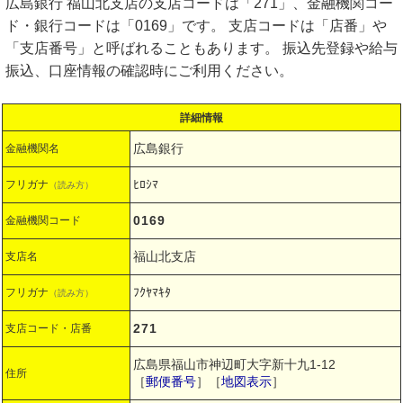
広島銀行 福山北支店の支店コードは「271」、金融機関コー
ド・銀行コードは「0169」です。 支店コードは「店番」や
「支店番号」と呼ばれることもあります。 振込先登録や給与
振込、口座情報の確認時にご利用ください。
詳細情報
広島銀行
金融機関名
ﾋﾛｼﾏ
フリガナ
（読み方）
0169
金融機関コード
福山北支店
支店名
ﾌｸﾔﾏｷﾀ
フリガナ
（読み方）
271
支店コード・店番
広島県福山市神辺町大字新十九1-12
住所
［
郵便番号
］［
地図表示
］