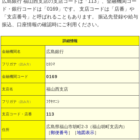
広島銀行 福山西支店の支店コードは「113」、金融機関コー
ド・銀行コードは「0169」です。 支店コードは「店番」や
「支店番号」と呼ばれることもあります。 振込先登録や給与
振込、口座情報の確認時にご利用ください。
詳細情報
広島銀行
金融機関名
ﾋﾛｼﾏ
フリガナ
（読み方）
0169
金融機関コード
福山西支店
支店名
ﾌｸﾔﾏﾆｼ
フリガナ
（読み方）
113
支店コード・店番
広島県福山市胡町2-3（福山胡町支店内）
住所
［
郵便番号
］［
地図表示
］