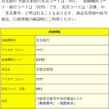
百五銀行 大阪営業部の支店コードは「051」、金融機関コー
ド・銀行コードは「0155」です。 支店コードは「店番」や
「支店番号」と呼ばれることもあります。 振込先登録や給与
振込、口座情報の確認時にご利用ください。
詳細情報
百五銀行
金融機関名
ﾋﾔｸｺﾞ
フリガナ
（読み方）
0155
金融機関コード
大阪営業部
支店名
ｵｵｻｶ
フリガナ
（読み方）
051
支店コード・店番
大阪府大阪市中央区難波2-2-3
住所
［
郵便番号
］［
地図表示
］