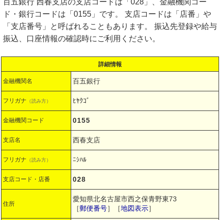
百五銀行 西春支店の支店コードは「028」、金融機関コー
ド・銀行コードは「0155」です。 支店コードは「店番」や
「支店番号」と呼ばれることもあります。 振込先登録や給与
振込、口座情報の確認時にご利用ください。
詳細情報
百五銀行
金融機関名
ﾋﾔｸｺﾞ
フリガナ
（読み方）
0155
金融機関コード
西春支店
支店名
ﾆｼﾊﾙ
フリガナ
（読み方）
028
支店コード・店番
愛知県北名古屋市西之保青野東73
住所
［
郵便番号
］［
地図表示
］