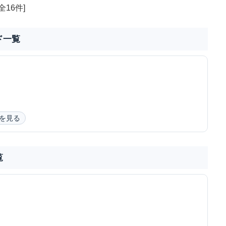
全16件]
ド一覧
を見る
覧