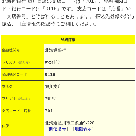
北海道銀行 旭川支店の支店コードは「701」、金融機関コー
ド・銀行コードは「0116」です。 支店コードは「店番」や
「支店番号」と呼ばれることもあります。 振込先登録や給与
振込、口座情報の確認時にご利用ください。
詳細情報
北海道銀行
金融機関名
ﾎﾂｶｲﾄﾞｳ
フリガナ
（読み方）
0116
金融機関コード
旭川支店
支店名
ｱｻﾋｶﾜ
フリガナ
（読み方）
701
支店コード・店番
北海道旭川市二条通9-228
住所
［
郵便番号
］［
地図表示
］