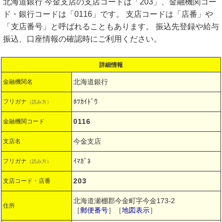
北海道銀行 今金支店の支店コードは「203」、金融機関コー
ド・銀行コードは「0116」です。 支店コードは「店番」や
「支店番号」と呼ばれることもあります。 振込先登録や給与
振込、口座情報の確認時にご利用ください。
詳細情報
北海道銀行
金融機関名
ﾎﾂｶｲﾄﾞｳ
フリガナ
（読み方）
0116
金融機関コード
今金支店
支店名
ｲﾏｶﾞﾈ
フリガナ
（読み方）
203
支店コード・店番
北海道瀬棚郡今金町字今金173-2
住所
［
郵便番号
］［
地図表示
］