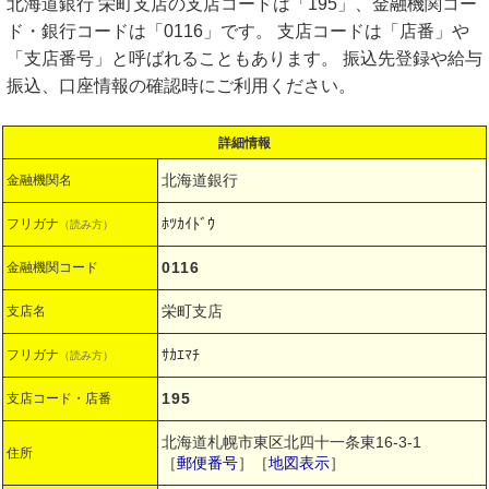
北海道銀行 栄町支店の支店コードは「195」、金融機関コー
ド・銀行コードは「0116」です。 支店コードは「店番」や
「支店番号」と呼ばれることもあります。 振込先登録や給与
振込、口座情報の確認時にご利用ください。
詳細情報
北海道銀行
金融機関名
ﾎﾂｶｲﾄﾞｳ
フリガナ
（読み方）
0116
金融機関コード
栄町支店
支店名
ｻｶｴﾏﾁ
フリガナ
（読み方）
195
支店コード・店番
北海道札幌市東区北四十一条東16-3-1
住所
［
郵便番号
］［
地図表示
］