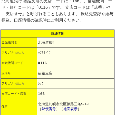
北海道銀行 篠路支店の支店コードは「166」、金融機関コー
ド・銀行コードは「0116」です。 支店コードは「店番」や
「支店番号」と呼ばれることもあります。 振込先登録や給与
振込、口座情報の確認時にご利用ください。
詳細情報
北海道銀行
金融機関名
ﾎﾂｶｲﾄﾞｳ
フリガナ
（読み方）
0116
金融機関コード
篠路支店
支店名
ｼﾉﾛ
フリガナ
（読み方）
166
支店コード・店番
北海道札幌市北区篠路三条5-1-1
住所
［
郵便番号
］［
地図表示
］