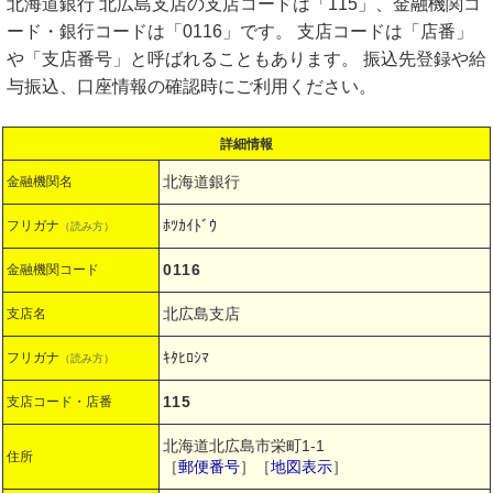
北海道銀行 北広島支店の支店コードは「115」、金融機関コ
ード・銀行コードは「0116」です。 支店コードは「店番」
や「支店番号」と呼ばれることもあります。 振込先登録や給
与振込、口座情報の確認時にご利用ください。
詳細情報
北海道銀行
金融機関名
ﾎﾂｶｲﾄﾞｳ
フリガナ
（読み方）
0116
金融機関コード
北広島支店
支店名
ｷﾀﾋﾛｼﾏ
フリガナ
（読み方）
115
支店コード・店番
北海道北広島市栄町1-1
住所
［
郵便番号
］［
地図表示
］