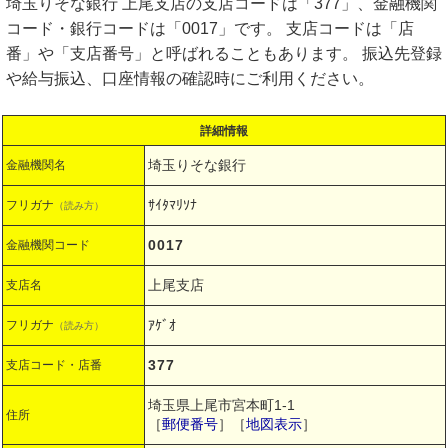
埼玉りそな銀行 上尾支店の支店コードは「377」、金融機関
コード・銀行コードは「0017」です。 支店コードは「店
番」や「支店番号」と呼ばれることもあります。 振込先登録
や給与振込、口座情報の確認時にご利用ください。
詳細情報
埼玉りそな銀行
金融機関名
ｻｲﾀﾏﾘｿﾅ
フリガナ
（読み方）
0017
金融機関コード
上尾支店
支店名
ｱｹﾞｵ
フリガナ
（読み方）
377
支店コード・店番
埼玉県上尾市宮本町1-1
住所
［
郵便番号
］［
地図表示
］