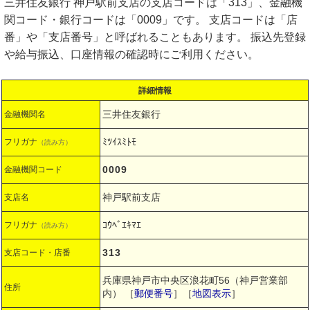
三井住友銀行 神戸駅前支店の支店コードは「313」、金融機
関コード・銀行コードは「0009」です。 支店コードは「店
番」や「支店番号」と呼ばれることもあります。 振込先登録
や給与振込、口座情報の確認時にご利用ください。
詳細情報
三井住友銀行
金融機関名
ﾐﾂｲｽﾐﾄﾓ
フリガナ
（読み方）
0009
金融機関コード
神戸駅前支店
支店名
ｺｳﾍﾞｴｷﾏｴ
フリガナ
（読み方）
313
支店コード・店番
兵庫県神戸市中央区浪花町56（神戸営業部
住所
内）
［
郵便番号
］［
地図表示
］