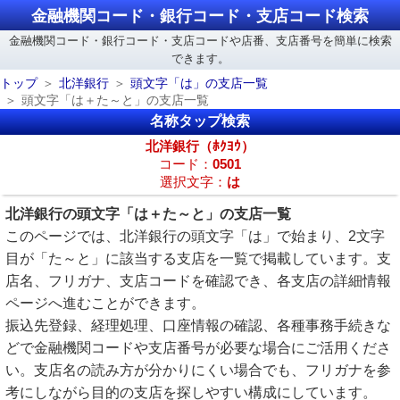
金融機関コード・銀行コード・支店コード検索
金融機関コード・銀行コード・支店コードや店番、支店番号を簡単に検索
できます。
トップ
北洋銀行
頭文字「は」の支店一覧
頭文字「は＋た～と」の支店一覧
名称タップ検索
北洋銀行（ﾎｸﾖｳ）
コード：
0501
選択文字：
は
北洋銀行の頭文字「は＋た～と」の支店一覧
このページでは、北洋銀行の頭文字「は」で始まり、2文字
目が「た～と」に該当する支店を一覧で掲載しています。支
店名、フリガナ、支店コードを確認でき、各支店の詳細情報
ページへ進むことができます。
振込先登録、経理処理、口座情報の確認、各種事務手続きな
どで金融機関コードや支店番号が必要な場合にご活用くださ
い。支店名の読み方が分かりにくい場合でも、フリガナを参
考にしながら目的の支店を探しやすい構成にしています。