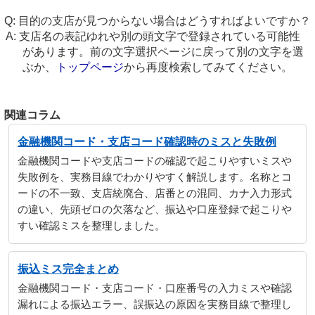
目的の支店が見つからない場合はどうすればよいですか？
支店名の表記ゆれや別の頭文字で登録されている可能性
があります。前の文字選択ページに戻って別の文字を選
ぶか、
トップページ
から再度検索してみてください。
関連コラム
金融機関コード・支店コード確認時のミスと失敗例
金融機関コードや支店コードの確認で起こりやすいミスや
失敗例を、実務目線でわかりやすく解説します。名称とコ
ードの不一致、支店統廃合、店番との混同、カナ入力形式
の違い、先頭ゼロの欠落など、振込や口座登録で起こりや
すい確認ミスを整理しました。
振込ミス完全まとめ
金融機関コード・支店コード・口座番号の入力ミスや確認
漏れによる振込エラー、誤振込の原因を実務目線で整理し