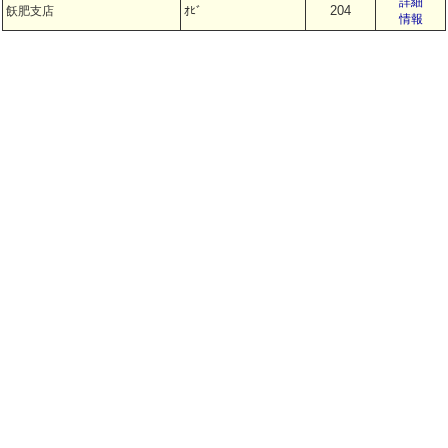
詳細
204
飫肥支店
ｵﾋﾞ
情報