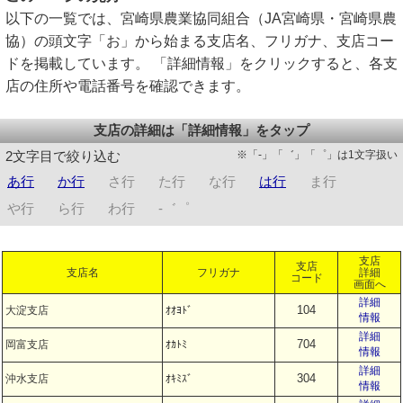
以下の一覧では、宮崎県農業協同組合（JA宮崎県・宮崎県農
協）の頭文字「お」から始まる支店名、フリガナ、支店コー
ドを掲載しています。 「詳細情報」をクリックすると、各支
店の住所や電話番号を確認できます。
支店の詳細は「詳細情報」をタップ
※「-」「゛」「゜」は1文字扱い
2文字目で絞り込む
あ行
か行
さ行
た行
な行
は行
ま行
や行
ら行
わ行
-゛゜
支店
支店
支店名
フリガナ
詳細
コード
画面へ
詳細
104
大淀支店
ｵｵﾖﾄﾞ
情報
詳細
704
岡富支店
ｵｶﾄﾐ
情報
詳細
304
沖水支店
ｵｷﾐｽﾞ
情報