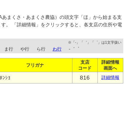
Aあまくさ・あまくさ農協）の頭文字「ほ」から始まる支
す。 「詳細情報」をクリックすると、各支店の住所や電
※「-」「゛」「゜」は1文字扱い
ま行
や行
ら行
わ行
-゛゜
支店
詳細情報
フリガナ
コード
画面へ
816
ﾎﾝｼﾖ
詳細情報