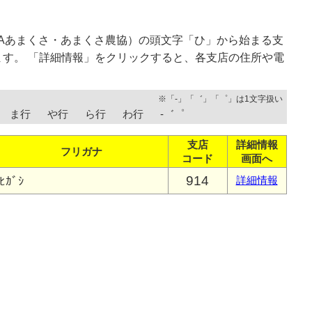
Aあまくさ・あまくさ農協）の頭文字「ひ」から始まる支
す。 「詳細情報」をクリックすると、各支店の住所や電
※「-」「゛」「゜」は1文字扱い
ま行
や行
ら行
わ行
-゛゜
支店
詳細情報
フリガナ
コード
画面へ
914
ﾋｶﾞｼ
詳細情報