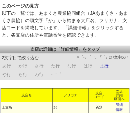
このページの見方
以下の一覧では、あまくさ農業協同組合（JAあまくさ・あま
くさ農協）の頭文字「か」から始まる支店名、フリガナ、支
店コードを掲載しています。 「詳細情報」をクリックする
と、各支店の住所や電話番号を確認できます。
支店の詳細は「詳細情報」をタップ
※「-」「゛」「゜」は1文字扱い
2文字目で絞り込む
あ行
か行
さ行
た行
な行
は行
ま行
や行
ら行
わ行
-゛゜
支店
支店
支店名
フリガナ
詳細
コード
画面へ
詳細
920
上支所
ｶﾐ
情報