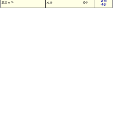
詳細
044
花岡支所
ﾊﾅｵｶ
情報