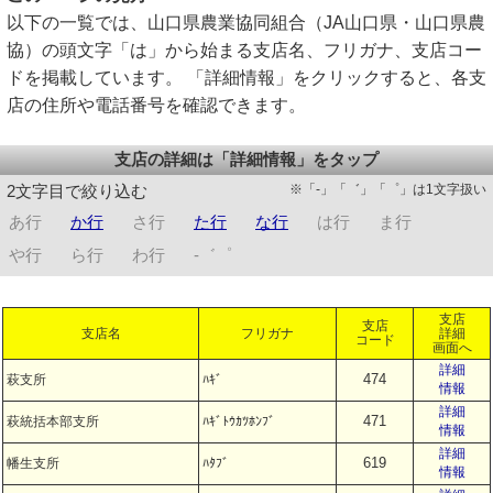
以下の一覧では、山口県農業協同組合（JA山口県・山口県農
協）の頭文字「は」から始まる支店名、フリガナ、支店コー
ドを掲載しています。 「詳細情報」をクリックすると、各支
店の住所や電話番号を確認できます。
支店の詳細は「詳細情報」をタップ
※「-」「゛」「゜」は1文字扱い
2文字目で絞り込む
あ行
か行
さ行
た行
な行
は行
ま行
や行
ら行
わ行
-゛゜
支店
支店
支店名
フリガナ
詳細
コード
画面へ
詳細
474
萩支所
ﾊｷﾞ
情報
詳細
471
萩統括本部支所
ﾊｷﾞﾄｳｶﾂﾎﾝﾌﾞ
情報
詳細
619
幡生支所
ﾊﾀﾌﾞ
情報