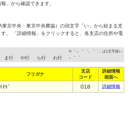
情報」から確認できます。
A東京中央・東京中央農協）の頭文字「い」から始まる支
す。 「詳細情報」をクリックすると、各支店の住所や電
※「-」「゛」「゜」は1文字扱い
ま行
や行
ら行
わ行
-゛゜
支店
詳細情報
フリガナ
コード
画面へ
018
ｲｵｷﾞ
詳細情報