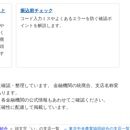
スと
振込前チェック
コード入力ミスやよくあるエラーを防ぐ確認ポ
や
イントを解説します。
く
廃
頭
す
確認・整理しています。 金融機関の統廃合、支店名称変
あります。
、各金融機関の公式情報もあわせてご確認ください。
正確性に配慮して掲載しています。
組合
頭文字「い」の支店一覧
← 東京中央農業協同組合の支店一