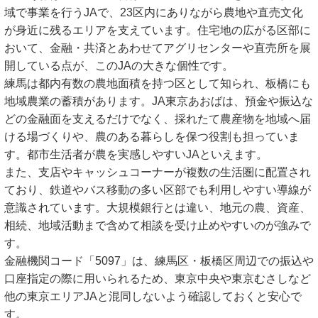
域で事業を行うJAで、23区内にありながら農地や直売文化
が身近に残るエリアを支えています。住宅地の広がる区部に
おいて、金融・共済とあわせてアグリセンターや直売所を展
開している点が、このJAの大きな個性です。
練馬は都内有数の農地面積を持つ区として知られ、板橋にも
地域農業の蓄積があります。JA東京あおばは、預金や振込な
どの金融面を支えるだけでなく、採れたて農産物を地域へ届
ける場づくりや、農のある暮らしを保つ役割も担っていま
す。都市生活者が農を実感しやすいJAといえます。
また、支店やキャッシュコーナーが複数の生活圏に配置され
ており、鉄道やバス移動の多い区部でも利用しやすい導線が
意識されています。大規模銀行とは違い、地元の農、資産、
相続、地域活動まで含めて相談を受け止めやすいのが強みで
す。
金融機関コード「5097」は、練馬区・板橋区周辺での振込や
口座指定の際に用いられるため、東京中央や東京むさしなど
他の東京エリアJAと混同しないよう確認しておくと安心で
す。