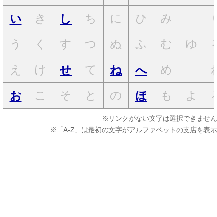
き
ち
に
ひ
み
い
し
う
く
す
つ
ぬ
ふ
む
ゆ
え
け
て
め
せ
ね
へ
こ
そ
と
の
も
よ
お
ほ
※リンクがない文字は選択できません
※「A-Z」は最初の文字がアルファベットの支店を表示