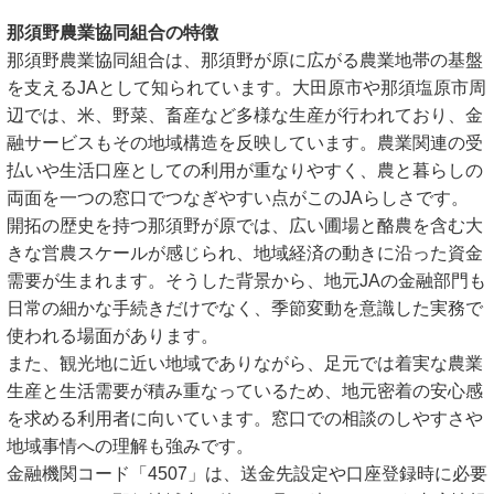
那須野農業協同組合の特徴
那須野農業協同組合は、那須野が原に広がる農業地帯の基盤
を支えるJAとして知られています。大田原市や那須塩原市周
辺では、米、野菜、畜産など多様な生産が行われており、金
融サービスもその地域構造を反映しています。農業関連の受
払いや生活口座としての利用が重なりやすく、農と暮らしの
両面を一つの窓口でつなぎやすい点がこのJAらしさです。
開拓の歴史を持つ那須野が原では、広い圃場と酪農を含む大
きな営農スケールが感じられ、地域経済の動きに沿った資金
需要が生まれます。そうした背景から、地元JAの金融部門も
日常の細かな手続きだけでなく、季節変動を意識した実務で
使われる場面があります。
また、観光地に近い地域でありながら、足元では着実な農業
生産と生活需要が積み重なっているため、地元密着の安心感
を求める利用者に向いています。窓口での相談のしやすさや
地域事情への理解も強みです。
金融機関コード「4507」は、送金先設定や口座登録時に必要