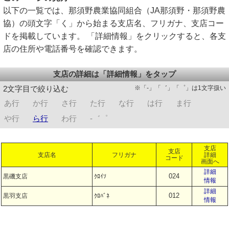
以下の一覧では、那須野農業協同組合（JA那須野・那須野農
協）の頭文字「く」から始まる支店名、フリガナ、支店コー
ドを掲載しています。 「詳細情報」をクリックすると、各支
店の住所や電話番号を確認できます。
支店の詳細は「詳細情報」をタップ
※「-」「゛」「゜」は1文字扱い
2文字目で絞り込む
あ行
か行
さ行
た行
な行
は行
ま行
や行
ら行
わ行
-゛゜
支店
支店
支店名
フリガナ
詳細
コード
画面へ
詳細
024
黒磯支店
ｸﾛｲｿ
情報
詳細
012
黒羽支店
ｸﾛﾊﾞﾈ
情報