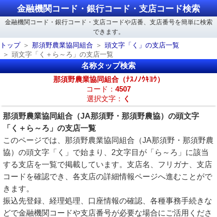
金融機関コード・銀行コード・支店コード検索
金融機関コード・銀行コード・支店コードや店番、支店番号を簡単に検索
できます。
トップ
那須野農業協同組合
頭文字「く」の支店一覧
頭文字「く＋ら～ろ」の支店一覧
名称タップ検索
那須野農業協同組合（ﾅｽﾉﾉｳｷﾖｳ）
コード：
4507
選択文字：
く
那須野農業協同組合（JA那須野・那須野農協）の頭文字
「く＋ら～ろ」の支店一覧
このページでは、那須野農業協同組合（JA那須野・那須野農
協）の頭文字「く」で始まり、2文字目が「ら～ろ」に該当
する支店を一覧で掲載しています。支店名、フリガナ、支店
コードを確認でき、各支店の詳細情報ページへ進むことがで
きます。
振込先登録、経理処理、口座情報の確認、各種事務手続きな
どで金融機関コードや支店番号が必要な場合にご活用くださ