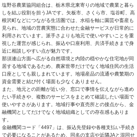
塩野谷農業協同組合は、栃木県北東寄りの地域で農業と暮ら
しを結ぶ役割を担うJAです。矢板市、さくら市、塩谷町、高
根沢町などにつながる生活圏では、水稲を軸に園芸や畜産も
見られ、地域の営農実態に合わせた金融サービスが日常的に
利用されています。派手さよりも地元で使いやすいことを重
視した運営が感じられ、振込や口座利用、共済手続きまで身
近に相談しやすい点が魅力です。
那須連山方面へ広がる自然環境と内陸の穏やかな住宅地が同
居する地域であるため、農家世帯だけでなく地域住民の生活
口座としても親しまれています。地場産品の流通や農繁期の
資金需要と結び付く場面も少なくありません。
また、地元との距離が近い分、窓口で事情を伝えながら進め
たい手続きや、複数のサービスをまとめて確認したい場面で
使いやすさがあります。地域行事や直売所との接点から、金
融機関としてだけでなく地域組織としての存在感もありま
す。
金融機関コード「4497」は、振込先登録や各種支払い手続き
で必要になることがあるため、同名の支店や近隣JAと混同せ