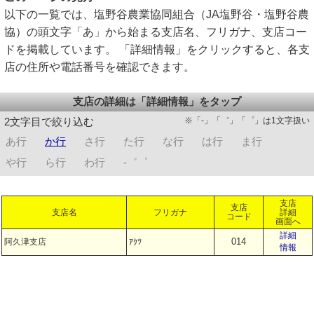
以下の一覧では、塩野谷農業協同組合（JA塩野谷・塩野谷農
協）の頭文字「あ」から始まる支店名、フリガナ、支店コー
ドを掲載しています。 「詳細情報」をクリックすると、各支
店の住所や電話番号を確認できます。
支店の詳細は「詳細情報」をタップ
※「-」「゛」「゜」は1文字扱い
2文字目で絞り込む
あ行
か行
さ行
た行
な行
は行
ま行
や行
ら行
わ行
-゛゜
支店
支店
支店名
フリガナ
詳細
コード
画面へ
詳細
014
阿久津支店
ｱｸﾂ
情報