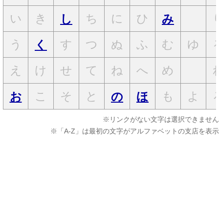
い
き
ち
に
ひ
し
み
う
す
つ
ぬ
ふ
む
ゆ
く
え
け
せ
て
ね
へ
め
こ
そ
と
も
よ
お
の
ほ
※リンクがない文字は選択できません
※「A-Z」は最初の文字がアルファベットの支店を表示