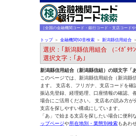
［全国の金融機関コード・銀行コード・支店コードや
トップ
金融機関50音検索
新潟縣信用組合
選択：｢新潟縣信用組合 （ﾆｲｶﾞﾀｹﾝｼ
選択文字：｢あ｣
新潟縣信用組合（新潟縣信組）の頭文字「
このページでは、新潟縣信用組合（新潟縣
ます。 支店名、フリガナ、支店コードを確
振込先登録、経理処理、口座情報の確認、
場合にご活用ください。 支店名の読み方が
支店を探しやすい構成にしています。
「あ」で始まる支店を探したい場合に便利
ップページ
や
所在地別・業態別検索
もあわ