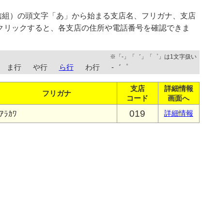
信組）の頭文字「あ」から始まる支店名、フリガナ、支店
クリックすると、各支店の住所や電話番号を確認できま
※「-」「゛」「゜」は1文字扱い
ま行
や行
ら行
わ行
-゛゜
支店
詳細情報
フリガナ
コード
画面へ
019
ｱﾗｶﾜ
詳細情報