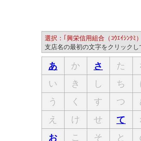
選択：｢興栄信用組合（ｺｳｴｲｼﾝｸﾐ）
支店名の最初の文字をクリックし
か
た
あ
さ
い
き
し
ち
う
く
す
つ
え
け
せ
て
こ
そ
と
お