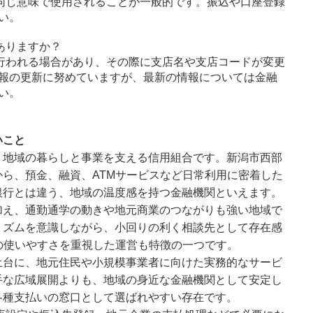
同じ意味で使用されることが一般的です。振込や口座登録
い。
ありますか？
行われる場合があり、その際に支店名や支店コードが変更
報の更新に努めていますが、最新の情報については金融
い。
いこと
、地域の暮らしと事業を支える信用組合です。新潟市西部
ら、預金、融資、ATMサービスなど日常利用に密着した
銀行とは違う、地域の温度感を持つ金融機関といえます。
加え、通勤通学の動きや地元商業のつながりも強い地域で
リズムを意識しながら、小回りの利く相談先として存在感
の使いやすさを重視した運営も特徴の一つです。
土台に、地元住民や小規模事業者に向けた実務的なサービ
手な広域展開よりも、地域の身近な金融機関として安定し
各種支払いの窓口として選ばれやすい存在です。