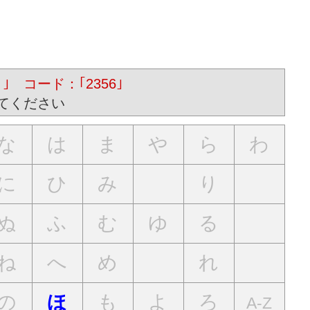
｣ コード：｢2356｣
てください
な
は
ま
や
ら
わ
に
ひ
み
り
ぬ
ふ
む
ゆ
る
ね
へ
め
れ
の
も
よ
ろ
ほ
A-Z