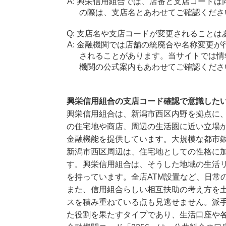
興栄信用組合では、店番と支店コードは
の際は、支店名とあわせてご確認くださ
支店名や支店コードが変更されることは
金融機関では店舗の統廃合や名称変更が
されることがあります。当サイトでは情
機関の公式案内もあわせてご確認くださ
興栄信用組合の支店コード確認で意識した
興栄信用組合は、新潟市西区内野を拠点に
の住宅地や商店、周辺の生活圏に近い立場か
金融機能を提供しています。大規模な都市
新潟市西区周辺は、住宅地としての性格に
す。興栄信用組合は、そうした地域の生活
を持っています。全店ATM設置など、日常
また、信用組合らしい相互扶助の考え方を
スを積み重ねている点も見逃せません。派
た役割を果たすタイプであり、生活口座や