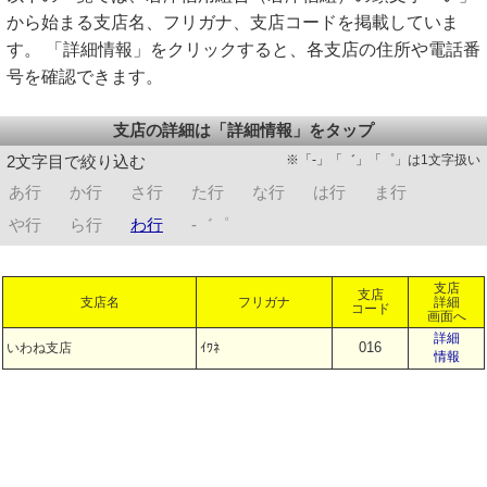
から始まる支店名、フリガナ、支店コードを掲載していま
す。 「詳細情報」をクリックすると、各支店の住所や電話番
号を確認できます。
支店の詳細は「詳細情報」をタップ
※「-」「゛」「゜」は1文字扱い
2文字目で絞り込む
あ行
か行
さ行
た行
な行
は行
ま行
や行
ら行
わ行
-゛゜
支店
支店
支店名
フリガナ
詳細
コード
画面へ
詳細
016
いわね支店
ｲﾜﾈ
情報