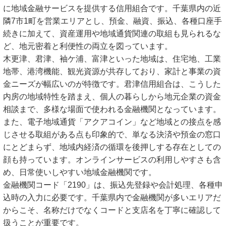
に地域金融サービスを提供する信用組合です。千葉県内の近
隣7市1町を営業エリアとし、預金、融資、振込、各種口座手
続きに加えて、資産運用や地域通貨関連の取組も見られるな
ど、地元密着と利便性の両立を図っています。
木更津、君津、袖ケ浦、富津といった地域は、住宅地、工業
地帯、港湾機能、観光資源が共存しており、家計と事業の資
金ニーズが幅広いのが特徴です。君津信用組合は、こうした
内房の地域特性を踏まえ、個人の暮らしから地元企業の資金
相談まで、多様な場面で使われる金融機関となっています。
また、電子地域通貨「アクアコイン」など地域との接点を感
じさせる取組がある点も印象的で、単なる決済や預金の窓口
にとどまらず、地域内経済の循環を後押しする存在としての
顔も持っています。オンラインサービスの利用しやすさも含
め、日常使いしやすい地域金融機関です。
金融機関コード「2190」は、振込先登録や会計処理、各種申
込時の入力に必要です。千葉県内で金融機関が多いエリアだ
からこそ、名称だけでなくコードと支店名を丁寧に確認して
扱うことが重要です。