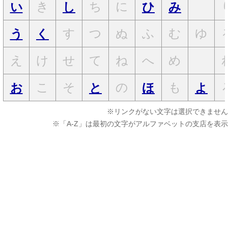
き
ち
に
い
し
ひ
み
す
つ
ぬ
ふ
む
ゆ
う
く
え
け
せ
て
ね
へ
め
こ
そ
の
も
お
と
ほ
よ
※リンクがない文字は選択できません
※「A-Z」は最初の文字がアルファベットの支店を表示