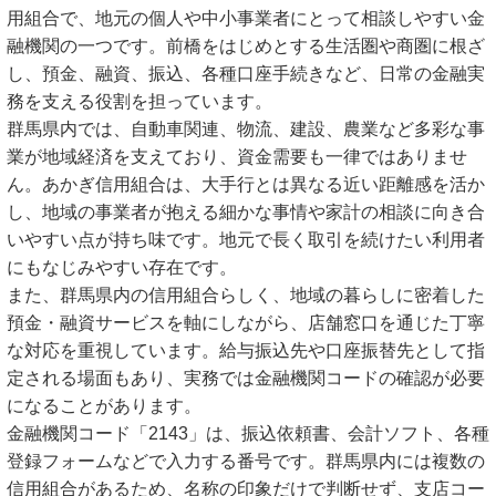
用組合で、地元の個人や中小事業者にとって相談しやすい金
融機関の一つです。前橋をはじめとする生活圏や商圏に根ざ
し、預金、融資、振込、各種口座手続きなど、日常の金融実
務を支える役割を担っています。
群馬県内では、自動車関連、物流、建設、農業など多彩な事
業が地域経済を支えており、資金需要も一律ではありませ
ん。あかぎ信用組合は、大手行とは異なる近い距離感を活か
し、地域の事業者が抱える細かな事情や家計の相談に向き合
いやすい点が持ち味です。地元で長く取引を続けたい利用者
にもなじみやすい存在です。
また、群馬県内の信用組合らしく、地域の暮らしに密着した
預金・融資サービスを軸にしながら、店舗窓口を通じた丁寧
な対応を重視しています。給与振込先や口座振替先として指
定される場面もあり、実務では金融機関コードの確認が必要
になることがあります。
金融機関コード「2143」は、振込依頼書、会計ソフト、各種
登録フォームなどで入力する番号です。群馬県内には複数の
信用組合があるため、名称の印象だけで判断せず、支店コー