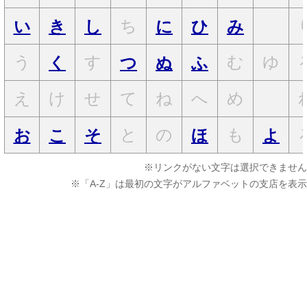
ち
い
き
し
に
ひ
み
う
す
む
ゆ
く
つ
ぬ
ふ
え
け
せ
て
ね
へ
め
と
の
も
お
こ
そ
ほ
よ
※リンクがない文字は選択できません
※「A-Z」は最初の文字がアルファベットの支店を表示