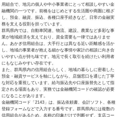
用組合で、地元の個人や中小事業者にとって相談しやすい金
融機関の一つです。前橋をはじめとする生活圏や商圏に根ざ
し、預金、融資、振込、各種口座手続きなど、日常の金融実
務を支える役割を担っています。
群馬県内では、自動車関連、物流、建設、農業など多彩な事
業が地域経済を支えており、資金需要も一律ではありませ
ん。あかぎ信用組合は、大手行とは異なる近い距離感を活か
し、地域の事業者が抱える細かな事情や家計の相談に向き合
いやすい点が持ち味です。地元で長く取引を続けたい利用者
にもなじみやすい存在です。
また、群馬県内の信用組合らしく、地域の暮らしに密着した
預金・融資サービスを軸にしながら、店舗窓口を通じた丁寧
な対応を重視しています。給与振込先や口座振替先として指
定される場面もあり、実務では金融機関コードの確認が必要
になることがあります。
金融機関コード「2143」は、振込依頼書、会計ソフト、各種
登録フォームなどで入力する番号です。群馬県内には複数の
信用組合があるため、名称の印象だけで判断せず、支店コー