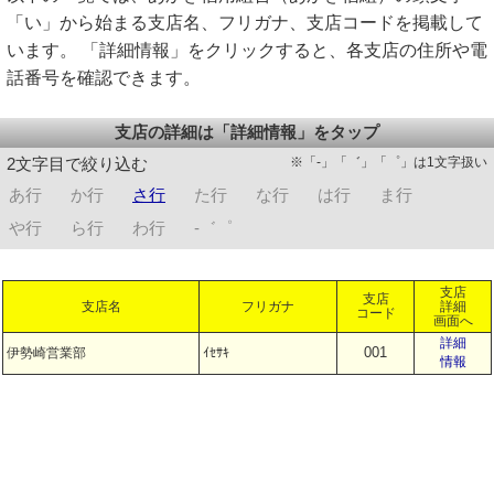
「い」から始まる支店名、フリガナ、支店コードを掲載して
います。 「詳細情報」をクリックすると、各支店の住所や電
話番号を確認できます。
支店の詳細は「詳細情報」をタップ
※「-」「゛」「゜」は1文字扱い
2文字目で絞り込む
あ行
か行
さ行
た行
な行
は行
ま行
や行
ら行
わ行
-゛゜
支店
支店
支店名
フリガナ
詳細
コード
画面へ
詳細
001
伊勢崎営業部
ｲｾｻｷ
情報