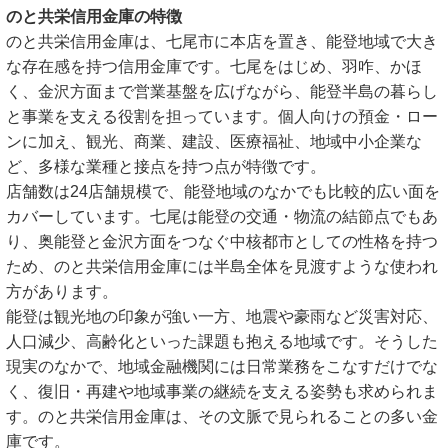
のと共栄信用金庫の特徴
のと共栄信用金庫は、七尾市に本店を置き、能登地域で大き
な存在感を持つ信用金庫です。七尾をはじめ、羽咋、かほ
く、金沢方面まで営業基盤を広げながら、能登半島の暮らし
と事業を支える役割を担っています。個人向けの預金・ロー
ンに加え、観光、商業、建設、医療福祉、地域中小企業な
ど、多様な業種と接点を持つ点が特徴です。
店舗数は24店舗規模で、能登地域のなかでも比較的広い面を
カバーしています。七尾は能登の交通・物流の結節点でもあ
り、奥能登と金沢方面をつなぐ中核都市としての性格を持つ
ため、のと共栄信用金庫には半島全体を見渡すような使われ
方があります。
能登は観光地の印象が強い一方、地震や豪雨など災害対応、
人口減少、高齢化といった課題も抱える地域です。そうした
現実のなかで、地域金融機関には日常業務をこなすだけでな
く、復旧・再建や地域事業の継続を支える姿勢も求められま
す。のと共栄信用金庫は、その文脈で見られることの多い金
庫です。