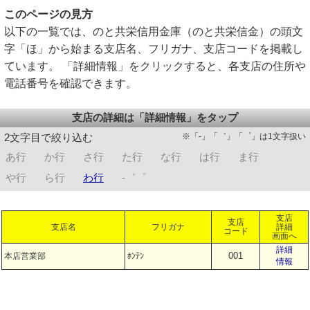
このページの見方
以下の一覧では、のと共栄信用金庫（のと共栄信金）の頭文
字「ほ」から始まる支店名、フリガナ、支店コードを掲載し
ています。 「詳細情報」をクリックすると、各支店の住所や
電話番号を確認できます。
支店の詳細は「詳細情報」をタップ
※「-」「゛」「゜」は1文字扱い
2文字目で絞り込む
あ行
か行
さ行
た行
な行
は行
ま行
や行
ら行
わ行
-゛゜
支店
支店
支店名
フリガナ
詳細
コード
画面へ
詳細
001
本店営業部
ﾎﾝﾃﾝ
情報