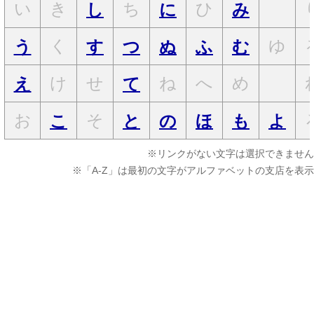
い
き
ち
ひ
し
に
み
く
ゆ
う
す
つ
ぬ
ふ
む
け
せ
ね
へ
め
え
て
お
そ
こ
と
の
ほ
も
よ
※リンクがない文字は選択できません
※「A-Z」は最初の文字がアルファベットの支店を表示