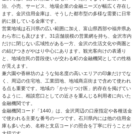
泊、小売、サービス、地場企業の金融ニーズが幅広く存在し
ます。金沢信用金庫は、そうした都市型の多様な需要に日常
的に接している金庫です。
営業地域は石川県の広い範囲に加え、富山県西部や福井県あ
わら市にも及びます。31店舗規模の営業網を持ち、金沢市内
だけに閉じない広域性がある一方、金沢の生活文化や商圏と
の結びつきがやはり中心にあります。観光客向けの表通り
と、地域住民の普段使いが交わる町の金融機関としての性格
が見えます。
兼六園や香林坊のような知名度の高いエリアの印象だけでな
く、周辺の住宅地、工業団地、地域商店街まで含めて使われ
る点も重要です。地域の「かかりつけ医」的存在を掲げてい
るように、相談窓口としての近さを重んじる利用者に向いた
金融機関です。
金融機関コード「1440」は、金沢周辺の口座指定や各種送金
で使われる主要な番号の一つです。石川県内には他の信用金
庫も多いため、名称と支店コードの照合を丁寧に行うことが
大切です。