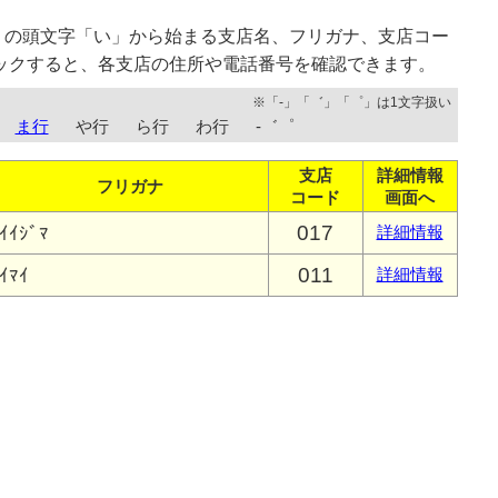
）の頭文字「い」から始まる支店名、フリガナ、支店コー
ックすると、各支店の住所や電話番号を確認できます。
※「-」「゛」「゜」は1文字扱い
ま行
や行
ら行
わ行
-゛゜
支店
詳細情報
フリガナ
コード
画面へ
017
ｲｲｼﾞﾏ
詳細情報
011
ｲﾏｲ
詳細情報