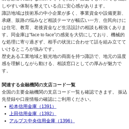
しやすい体制を整えている点に安心感があります。
諏訪地域は技術系の中小企業が多く、事業資金や設備更新、
承継、販路の悩みなど相談テーマが幅広い一方、住民向けに
は住宅、教育、老後資金など生活設計の相談も根強くありま
す。同金庫は“face to face”の感覚を大切にしており、機械的
な処理に寄り過ぎず、相手の状況に合わせて話を組み立てて
いけるところが強みです。
歴史ある工業地域と観光地の両面を持つ諏訪で、地元の温度
感を理解しながら動ける、相談窓口としての厚みが魅力で
す。
関連する金融機関の支店コード一覧
全国の主要金融機関の支店コード一覧も確認できます。 振込
先登録や口座情報の確認にご利用ください。
松本信用金庫（1391）
上田信用金庫（1392）
アルプス中央信用金庫（1396）