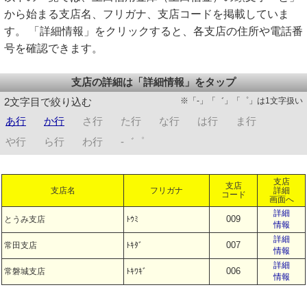
から始まる支店名、フリガナ、支店コードを掲載していま
す。 「詳細情報」をクリックすると、各支店の住所や電話番
号を確認できます。
支店の詳細は「詳細情報」をタップ
※「-」「゛」「゜」は1文字扱い
2文字目で絞り込む
あ行
か行
さ行
た行
な行
は行
ま行
や行
ら行
わ行
-゛゜
支店
支店
支店名
フリガナ
詳細
コード
画面へ
詳細
009
とうみ支店
ﾄｳﾐ
情報
詳細
007
常田支店
ﾄｷﾀﾞ
情報
詳細
006
常磐城支店
ﾄｷﾜｷﾞ
情報