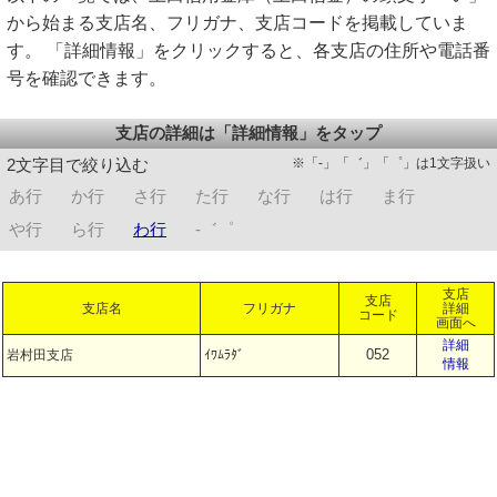
から始まる支店名、フリガナ、支店コードを掲載していま
す。 「詳細情報」をクリックすると、各支店の住所や電話番
号を確認できます。
支店の詳細は「詳細情報」をタップ
※「-」「゛」「゜」は1文字扱い
2文字目で絞り込む
あ行
か行
さ行
た行
な行
は行
ま行
や行
ら行
わ行
-゛゜
支店
支店
支店名
フリガナ
詳細
コード
画面へ
詳細
052
岩村田支店
ｲﾜﾑﾗﾀﾞ
情報