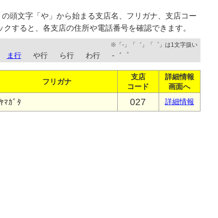
）の頭文字「や」から始まる支店名、フリガナ、支店コー
ックすると、各支店の住所や電話番号を確認できます。
※「-」「゛」「゜」は1文字扱い
ま行
や行
ら行
わ行
-゛゜
支店
詳細情報
フリガナ
コード
画面へ
027
ﾔﾏｶﾞﾀ
詳細情報