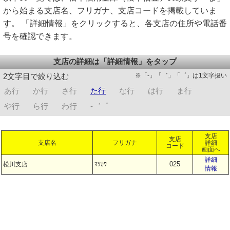
から始まる支店名、フリガナ、支店コードを掲載していま
す。 「詳細情報」をクリックすると、各支店の住所や電話番
号を確認できます。
支店の詳細は「詳細情報」をタップ
※「-」「゛」「゜」は1文字扱い
2文字目で絞り込む
あ行
か行
さ行
た行
な行
は行
ま行
や行
ら行
わ行
-゛゜
支店
支店
支店名
フリガナ
詳細
コード
画面へ
詳細
025
松川支店
ﾏﾂｶﾜ
情報