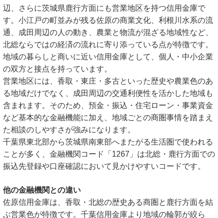
辺、さらに茨城県鹿行方面にも営業地区を持つ信用金庫で
す。小江戸の町並みが残る佐原の商業文化、利根川水系の流
通、成田周辺の人の動き、農業と物流が混ざる地域性など、
北総ならではの経済の流れに寄り添っている点が特徴です。
地域の暮らしと商いに近い信用金庫として、個人・中小企業
の双方と接点を持っています。
営業地区には、香取・東庄・多古といった歴史や農業色のあ
る地域だけでなく、成田周辺の交通利便性を活かした地域も
含まれます。そのため、預金・振込・住宅ローン・事業資金
など基本的な金融機能に加え、地域ごとの商圏事情を踏まえ
た相談のしやすさが強みになります。
千葉県東北部から茨城県南東部へまたがる生活圏で使われる
ことが多く、金融機関コード「1267」は北総・鹿行方面での
振込先登録や口座確認において見かけやすいコードです。
他の金融機関との違い
佐原信用金庫は、香取・北総の歴史ある商圏と鹿行方面を結
ぶ営業色が特徴です。千葉信用金庫より地域の輪郭が絞ら