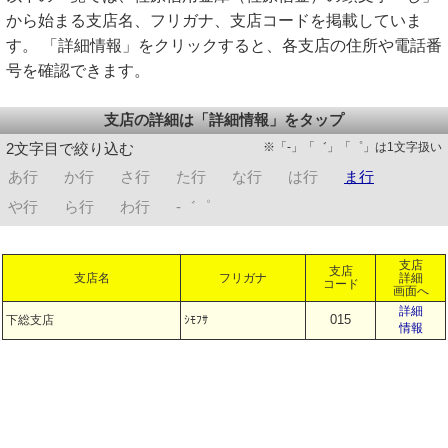
から始まる支店名、フリガナ、支店コードを掲載していま
す。 「詳細情報」をクリックすると、各支店の住所や電話番
号を確認できます。
支店の詳細は「詳細情報」をタップ
※「-」「゛」「゜」は1文字扱い
2文字目で絞り込む
あ行
か行
さ行
た行
な行
は行
ま行
や行
ら行
わ行
-゛゜
支店
支店
支店名
フリガナ
詳細
コード
画面へ
詳細
015
下総支店
ｼﾓﾌｻ
情報