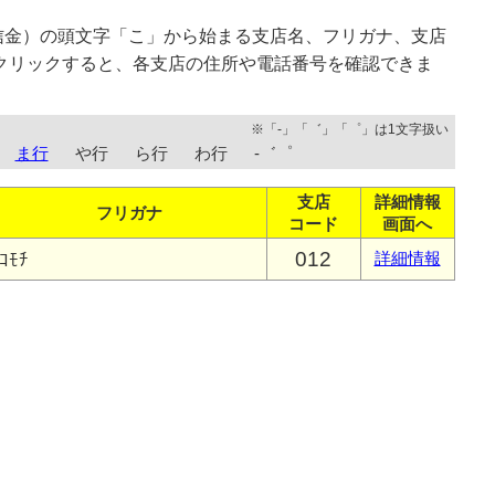
信金）の頭文字「こ」から始まる支店名、フリガナ、支店
クリックすると、各支店の住所や電話番号を確認できま
※「-」「゛」「゜」は1文字扱い
ま行
や行
ら行
わ行
-゛゜
支店
詳細情報
フリガナ
コード
画面へ
012
ｺﾓﾁ
詳細情報