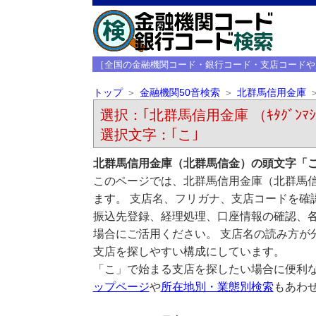
［全国の金融機関コード・銀行コード・支店コードや
トップ
金融機関50音検索
北群馬信用金庫
選択：｢北群馬信用金庫 （ｷﾀｸﾞﾝﾏｼ
選択文字：｢こ｣
北群馬信用金庫（北群馬信金）の頭文字「
このページでは、北群馬信用金庫（北群馬
ます。 支店名、フリガナ、支店コードを確
振込先登録、経理処理、口座情報の確認、
場合にご活用ください。 支店名の読み方が
支店を探しやすい構成にしています。
「こ」で始まる支店を探したい場合に便利
ップページ
や
所在地別・業態別検索
もあわ