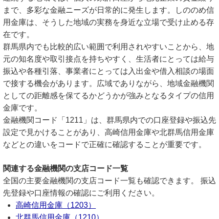
まで、多彩な金融ニーズが日常的に発生します。しののめ信
用金庫は、そうした地域の実務を身近な立場で受け止める存
在です。
群馬県内でも比較的広い範囲で利用されやすいことから、地
元の知名度や取引接点を持ちやすく、生活者にとっては給与
振込や各種引落、事業者にとっては入出金や借入相談の場面
で接する機会があります。広域でありながら、地域金融機関
としての距離感を保てるかどうかが強みとなるタイプの信用
金庫です。
金融機関コード「1211」は、群馬県内での口座登録や振込先
設定で見かけることがあり、高崎信用金庫や北群馬信用金庫
などとの違いをコードで正確に確認することが重要です。
関連する金融機関の支店コード一覧
全国の主要金融機関の支店コード一覧も確認できます。 振込
先登録や口座情報の確認にご利用ください。
高崎信用金庫（1203）
北群馬信用金庫（1210）