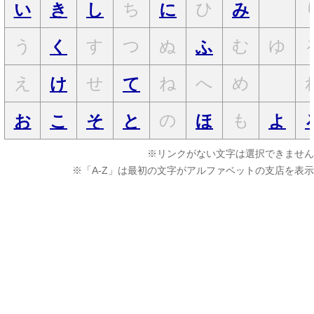
ち
ひ
い
き
し
に
み
う
す
つ
ぬ
む
ゆ
く
ふ
え
せ
ね
へ
め
け
て
の
も
お
こ
そ
と
ほ
よ
※リンクがない文字は選択できません
※「A-Z」は最初の文字がアルファベットの支店を表示