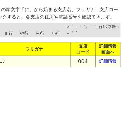
）の頭文字「に」から始まる支店名、フリガナ、支店コー
ックすると、各支店の住所や電話番号を確認できます。
※「-」「゛」「゜」は1文字扱い
ま行
や行
ら行
わ行
-゛゜
支店
詳細情報
フリガナ
コード
画面へ
004
ﾆｼ
詳細情報