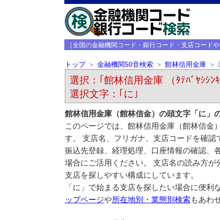
［全国の金融機関コード・銀行コード・支店コードや
トップ
金融機関50音検索
館林信用金庫
選択：｢館林信用金庫 （ﾀﾃﾊﾞﾔｼｼﾝｷ
選択文字：｢に｣
館林信用金庫（館林信金）の頭文字「に」
このページでは、館林信用金庫（館林信金
す。 支店名、フリガナ、支店コードを確認
振込先登録、経理処理、口座情報の確認、
場合にご活用ください。 支店名の読み方が
支店を探しやすい構成にしています。
「に」で始まる支店を探したい場合に便利
ップページ
や
所在地別・業態別検索
もあわ