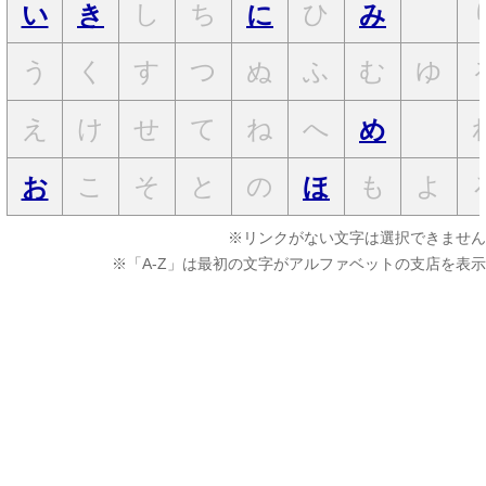
し
ち
ひ
い
き
に
み
う
く
す
つ
ぬ
ふ
む
ゆ
え
け
せ
て
ね
へ
め
こ
そ
と
の
も
よ
お
ほ
※リンクがない文字は選択できません
※「A-Z」は最初の文字がアルファベットの支店を表示