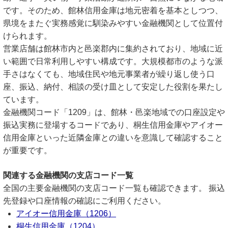
です。そのため、館林信用金庫は地元密着を基本としつつ、
県境をまたぐ実務感覚に馴染みやすい金融機関として位置付
けられます。
営業店舗は館林市内と邑楽郡内に集約されており、地域に近
い範囲で日常利用しやすい構成です。大規模都市のような派
手さはなくても、地域住民や地元事業者が繰り返し使う口
座、振込、納付、相談の受け皿として安定した役割を果たし
ています。
金融機関コード「1209」は、館林・邑楽地域での口座設定や
振込実務に登場するコードであり、桐生信用金庫やアイオー
信用金庫といった近隣金庫との違いを意識して確認すること
が重要です。
関連する金融機関の支店コード一覧
全国の主要金融機関の支店コード一覧も確認できます。 振込
先登録や口座情報の確認にご利用ください。
アイオー信用金庫（1206）
桐生信用金庫（1204）