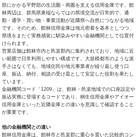
部にかかる平野部の生活圏・商圏を支える信用金庫です。館
林周辺は、群馬県東端ならではの県境交流が日常的で、通
勤・通学・買い物・事業活動が近隣県へ自然につながる地域
です。そのため、館林信用金庫は地元密着を基本としつつ、
県境をまたぐ実務感覚に馴染みやすい金融機関として位置付
けられます。
営業店舗は館林市内と邑楽郡内に集約されており、地域に近
い範囲で日常利用しやすい構成です。大規模都市のような派
手さはなくても、地域住民や地元事業者が繰り返し使う口
座、振込、納付、相談の受け皿として安定した役割を果たし
ています。
金融機関コード「1209」は、館林・邑楽地域での口座設定や
振込実務に登場するコードであり、桐生信用金庫やアイオー
信用金庫といった近隣金庫との違いを意識して確認すること
が重要です。
他の金融機関との違い
館林信用金庫は、館林市と邑楽郡に重心を置いた比較的コン