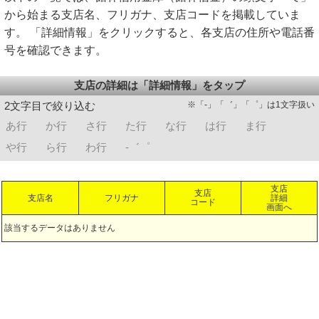
から始まる支店名、フリガナ、支店コードを掲載していま
す。 「詳細情報」をクリックすると、各支店の住所や電話番
号を確認できます。
支店の詳細は「詳細情報」をタップ
※「-」「゛」「゜」は1文字扱い
2文字目で絞り込む
あ行
か行
さ行
た行
な行
は行
ま行
や行
ら行
わ行
-゛゜
支店
支店
支店名
フリガナ
詳細
コード
画面へ
該当するデータはありません