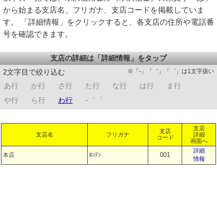
から始まる支店名、フリガナ、支店コードを掲載していま
す。 「詳細情報」をクリックすると、各支店の住所や電話番
号を確認できます。
支店の詳細は「詳細情報」をタップ
※「-」「゛」「゜」は1文字扱い
2文字目で絞り込む
あ行
か行
さ行
た行
な行
は行
ま行
や行
ら行
わ行
-゛゜
支店
支店
支店名
フリガナ
詳細
コード
画面へ
詳細
001
本店
ﾎﾝﾃﾝ
情報