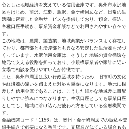
心とした地域経済を支えている信用金庫です。奥州市水沢地
区をはじめ、前沢、江刺、胆沢、金ケ崎周辺など、日常の生
活圏に密着した金融サービスを提供しており、預金、振込、
各種口座手続き、事業資金相談などで利用されやすい存在で
す。
この地域は、農業、製造業、地域商業がバランスよく存在し
ており、都市部とも沿岸部とも異なる安定した生活圏を形づ
くっています。水沢信用金庫は、そうした地域の資金循環を
地元で支える役割を担っており、小規模事業者や家計に近い
立場で相談を受けやすい点が特徴です。
また、奥州市周辺は広い行政区域を持つため、旧市町の文化
や経済圏の違いを踏まえた対応も重要になります。地元に根
差した信用金庫であることは、こうした細かな地域差に目配
りしやすい強みにつながります。生活口座としても事業口座
としても、地域に溶け込んだ使われ方をしている金融機関で
す。
金融機関コード「1156」は、奥州・金ケ崎周辺での振込や登
録手続きで必要になる番号です。支店名が似ている場合もあ