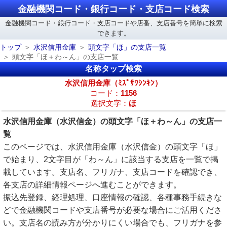
金融機関コード・銀行コード・支店コード検索
金融機関コード・銀行コード・支店コードや店番、支店番号を簡単に検索
できます。
トップ
水沢信用金庫
頭文字「ほ」の支店一覧
頭文字「ほ＋わ～ん」の支店一覧
名称タップ検索
水沢信用金庫（ﾐｽﾞｻﾜｼﾝｷﾝ）
コード：
1156
選択文字：
ほ
水沢信用金庫（水沢信金）の頭文字「ほ＋わ～ん」の支店一
覧
このページでは、水沢信用金庫（水沢信金）の頭文字「ほ」
で始まり、2文字目が「わ～ん」に該当する支店を一覧で掲
載しています。支店名、フリガナ、支店コードを確認でき、
各支店の詳細情報ページへ進むことができます。
振込先登録、経理処理、口座情報の確認、各種事務手続きな
どで金融機関コードや支店番号が必要な場合にご活用くださ
い。支店名の読み方が分かりにくい場合でも、フリガナを参